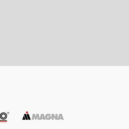
365
días al año
trabajando
para ti