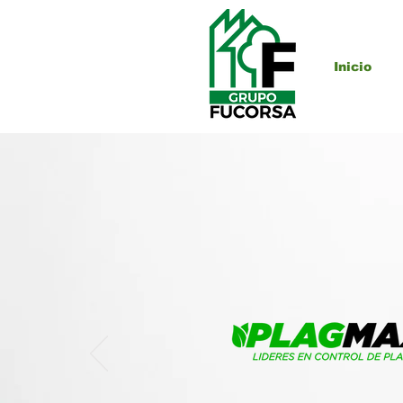
Inicio
Más de 
nos
res
C
Somos líderes en