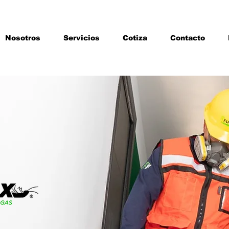
Nosotros
Servicios
Cotiza
Contacto
40
años
paldan.
ontrol de