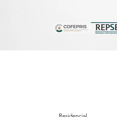
Plagas
del sector 
Residencial