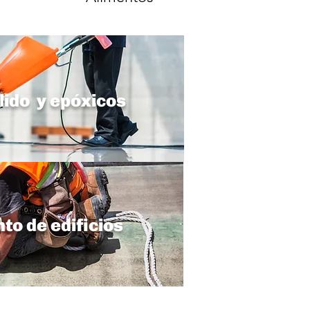
lido y epóxicos
o de edificios