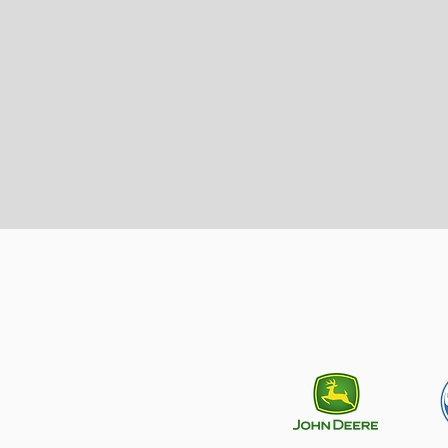
1983
Año de
arranque de
operaciones