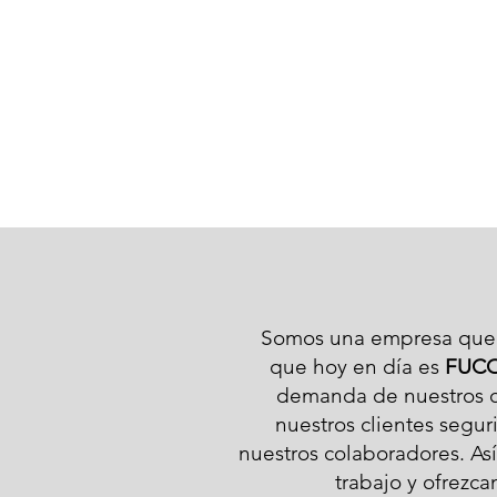
Move-In/
Move-Out
Cleaning
Somos una empresa que i
que hoy en día es
FUCO
demanda de nuestros c
nuestros clientes segur
nuestros colaboradores. As
trabajo y ofrezc