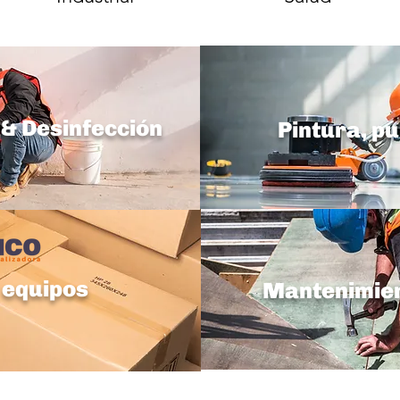
 & Desinfección
Pintura, pu
 equipos
Mantenimient