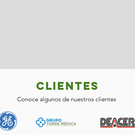
+180
+20
Empresas que
Colaboradores
confían en
capacitados
nosotros
para atenderte
CLIENTES
Conoce algunos de nuestros clientes