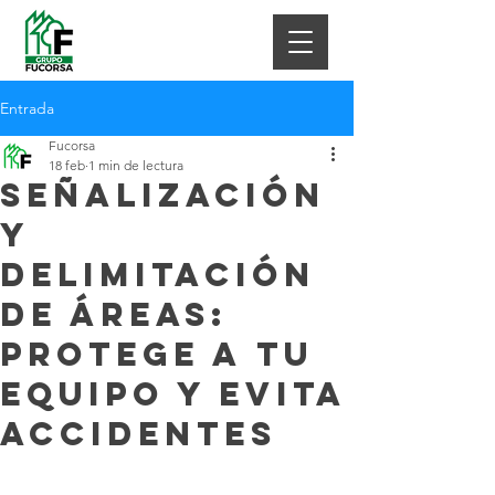
Entrada
Fucorsa
18 feb
1 min de lectura
Señalización
y
delimitación
de áreas:
protege a tu
equipo y evita
accidentes