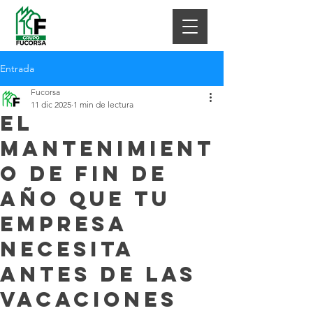
Entrada
Fucorsa
11 dic 2025
1 min de lectura
El
mantenimient
o de fin de
año que tu
empresa
necesita
antes de las
vacaciones