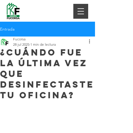
Entrada
Fucorsa
28 jul 2025
1 min de lectura
¿Cuándo fue
la última vez
que
desinfectaste
tu oficina?